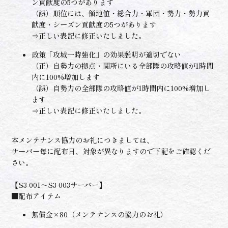
ン貢献度の5つがあります
（誤）順位には、領地値・総合力・軍団・勢力・勢力貢
献度・シーズン貢献度の5つがあります
⇒正しい表記に修正いたしました。
政策「攻城一時強化」の効果説明が適切でない
（正）自勢力の拠点・関所にいる全部隊の攻略値が1時間
内に100%増加します
（誤）自勢力の全部隊の攻略値が1時間内に100%増加し
ます
⇒正しい表記に修正いたしました。
本メンテナンス協力のお礼につきましては、
サーバー毎に配布日、対象が異なりますので下記をご確認くだ
さい。
【S3-001～S3-003サーバー】
■配布アイテム
無償金×80（メンテナンスの協力のお礼）