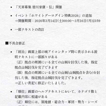
「天昇募集 徳川家康・伝」開催
イベント「ホワイトデーログイン特典2026」の追加
⇒開催期間：2026年3月14日(土)00:00～3月16日(月)23:59
一部テキストの改訂
■不具合修正
「統治」画面上部の城アイコンタップ時に表示される説
明テキストに一部誤りがある
（正）拠点の周囲にいる全ての山賊を討伐した後、指定
拠点山賊討伐を完了できます
（誤）拠点の周囲にいる全ての山賊(山賊拠点を含む)を討
伐した後、指定拠点山賊討伐を完了できます。
⇒正しい表記に修正いたしました。
「順位」画面のヘルプテキストにおいて、カテゴリ数と
記載内容に相違がある
（正）順位には、領地値・総合力・軍団・勢力・シーズ