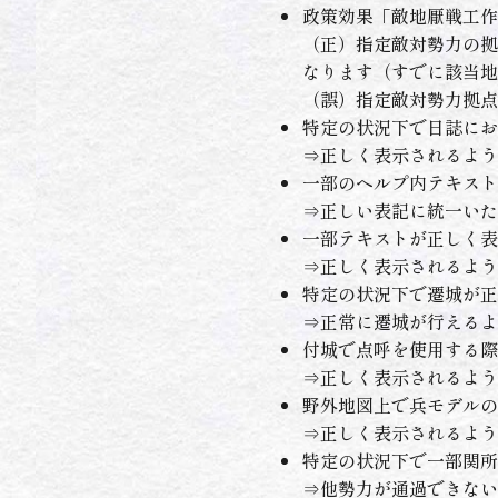
政策効果「敵地厭戦工作
（正）指定敵対勢力の拠
なります（すでに該当地
（誤）指定敵対勢力拠点
特定の状況下で日誌にお
⇒正しく表示されるよう
一部のヘルプ内テキスト
⇒正しい表記に統一いた
一部テキストが正しく表
⇒正しく表示されるよう
特定の状況下で遷城が正
⇒正常に遷城が行えるよ
付城で点呼を使用する際
⇒正しく表示されるよう
野外地図上で兵モデルの
⇒正しく表示されるよう
特定の状況下で一部関所
⇒他勢力が通過できない