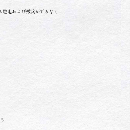
る駐屯および徴兵ができなく
う