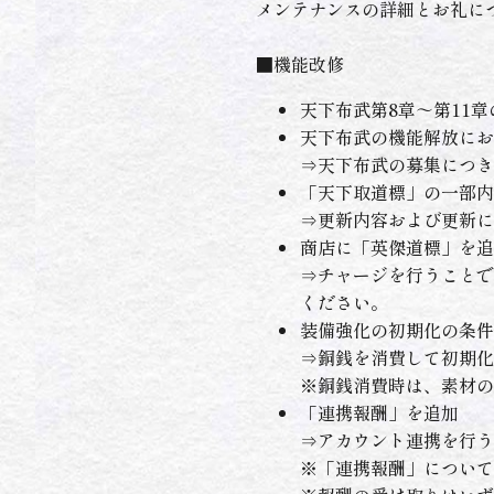
メンテナンスの詳細とお礼に
■機能改修
天下布武第8章～第11
天下布武の機能解放にお
⇒天下布武の募集につき
「天下取道標」の一部内
⇒更新内容および更新に
商店に「英傑道標」を追
⇒チャージを行うことで
ください。
装備強化の初期化の条件
⇒銅銭を消費して初期化
※銅銭消費時は、素材の
「連携報酬」を追加
⇒アカウント連携を行う
※「連携報酬」について