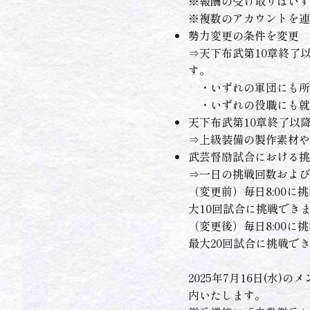
※報酬の受け取りはいず
※複数のアカウントを連
勢力変更の条件を変更
⇒天下布武第10章終了
す。
・いずれの軍団にも所
・いずれの役職にも就
天下布武第10章終了以
⇒上級装備の製作素材や
武芸督励試合における挑
⇒一日の挑戦回数および
（変更前）毎日8:00に
大10回試合に挑戦でき
（変更後）毎日8:00に
最大20回試合に挑戦で
2025年7月16日(
内いたします。