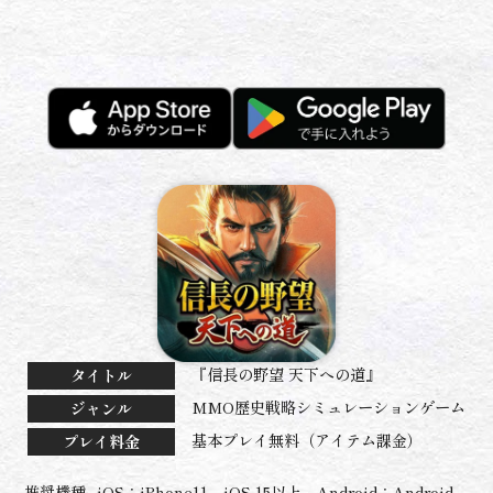
『信長の野望 天下への道』
タイトル
MMO歴史戦略シミュレーションゲーム
ジャンル
基本プレイ無料（アイテム課金）
プレイ料金
推奨機種
iOS：iPhone11、iOS 15以上、Android：Android