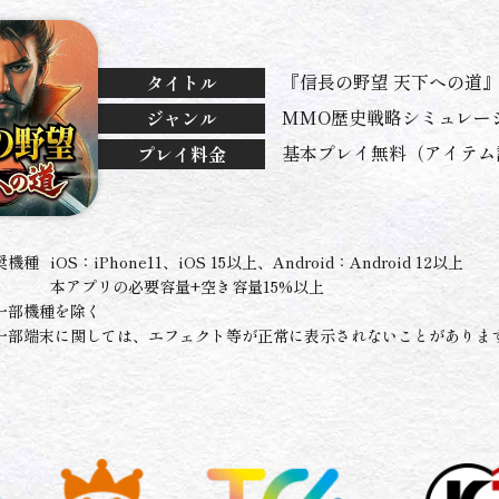
『信長の野望 天下への道
タイトル
MMO歴史戦略シミュレー
ジャンル
基本プレイ無料（アイテム
プレイ料金
奨機種
iOS：iPhone11、iOS 15以上、Android：Android 12以上
本アプリの必要容量+空き容量15%以上
一部機種を除く
一部端末に関しては、エフェクト等が正常に表示されないことがありま