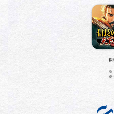
推
※
※