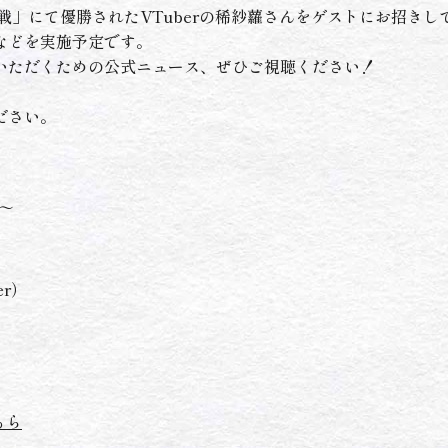
戦」にて優勝されたVTuberの稀紗蘿さんをゲストにお招き
などを実施予定です。
いただくための公式ニュース、ぜひご視聴ください！
ださい。
0～
r）
ちら