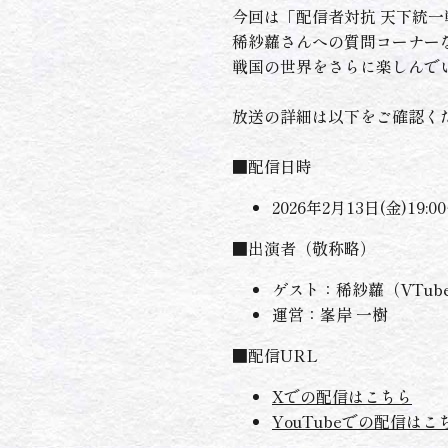
今回は「配信者対抗 天下統一
稀紗蘿さんへの質問コーナー
戦国の世界をさらに楽しんで
放送の詳細は以下をご確認く
■配信日時
2026年2月13日(金)19:0
■出演者（敬称略）
ゲスト：稀紗蘿（VTube
運営：峯岸 一樹
■配信URL
Xでの配信はこちら
YouTubeでの配信はこ