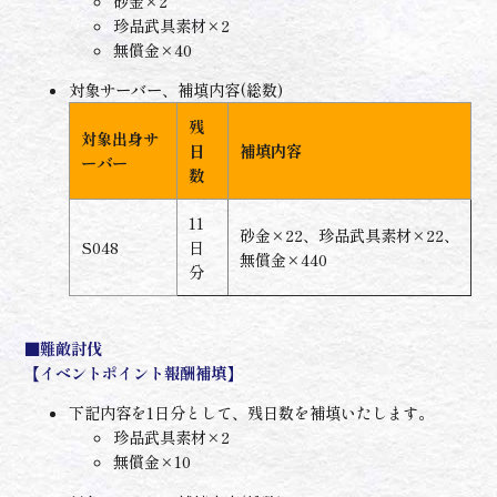
砂金×2
珍品武具素材×2
無償金×40
対象サーバー、補填内容(総数)
残
対象出身サ
日
補填内容
ーバー
数
11
砂金×22、珍品武具素材×22、
S048
日
無償金×440
分
■難敵討伐
【イベントポイント報酬補填】
下記内容を1日分として、残日数を補填いたします。
珍品武具素材×2
無償金×10