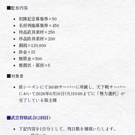
■配布内容
初陣記念募集券×50
名将再臨募集券×450
珍品武具素材×250
珍品防具素材×200
銅銭×120,000
砂金×15
無償金×500
推薦状・部将×5
■対象者
前シーズンにてS048サーバーに所属し、天下戦サーバー
において2026年6月16日(火)10:00までに「勢力選択」が
完了している領主様
■武芸督励試合(2回目)
下記内容を1日分として、残日数を補填いたします。