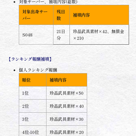
対象サーバー、補填内容(総数)
対象出身サー
残日
補填内容
バー
数
21日
珍品武具素材×42、無償金
S048
分
×210
【ランキング報酬補填】
個人ランキング報酬
順位
補填内容
1位
珍品武具素材×50
2位
珍品武具素材×40
3位
珍品武具素材×30
4位-10位
珍品武具素材×20