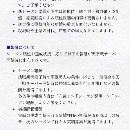
す。ご了承ください。
新シーズン準備期間中は領地値・総合力・勢力値・支配
値・総貢献度による順位報酬の内容は更新されません。
統合後に獲得可能な功績の数量も変化いたしません。
攻城戦や土豪の討伐、市場での購入などは行えます。
■報酬について
シーズン順位や達成状況に応じて以下の報酬が天下戦サーバー
開始時に配布されます。
シーズン報酬
決戦期間終了時の所属勢力の条件に応じて、無償金や天
下戦サーバー開始時に特別な募集を行える権利などの報
酬を獲得できます。
各条件や報酬内容は「布武」>「シーズン説明」>「シー
ズン報酬」よりご確認ください。
実績評価報酬
実績の達成で得られる実績評価の累積が15,000以上の場
合、次のシーズンで行える実績募集を獲得できます。