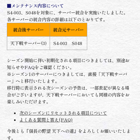
■メンテナンス内容について
S4-003、S048を対象に、サーバー統合を実施いたしました。
各サーバーの統合内容の詳細は以下のとおりです。
統合後サーバー
統合元サーバー
天下戦サーバー(3)
S4-003 S048
シーズン開始に伴い初期化される項目につきましては、別途お
知らせやFAQをご確認ください。
※シーズン1のサーバーにつきましては、直接「天下戦サーバ
ー」へと移行いたします。
移行時に表示される次シーズンの予告は、一部表記が異なる場
合がございますが、天下戦サーバーにおいても同様の内容をお
楽しみいただけます。
次のシーズンにリセットされる項目について
よくある質問と答え(FAQ)
今後とも『信長の野望 天下への道』をよろしくお願いいたしま
す。