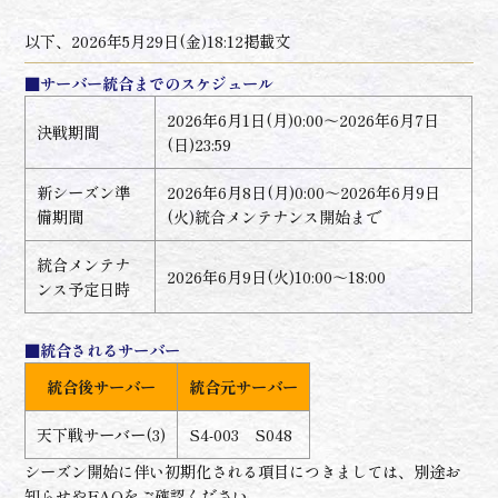
以下、2026年5月29日(金)18:12掲載文
■サーバー統合までのスケジュール
2026年6月1日(月)0:00～2026年6月7日
決戦期間
(日)23:59
新シーズン準
2026年6月8日(月)0:00～2026年6月9日
備期間
(火)統合メンテナンス開始まで
統合メンテナ
2026年6月9日(火)10:00～18:00
ンス予定日時
■統合されるサーバー
統合後サーバー
統合元サーバー
天下戦サーバー(3)
S4-003 S048
シーズン開始に伴い初期化される項目につきましては、別途お
知らせやFAQをご確認ください。