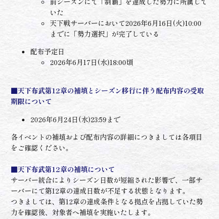
前シーズンにて「制覇」を達成した勢力に所属して
いた
天下戦サーバーにおいて2026年6月16日(火)10:00
までに「勢力選択」が完了している
配布予定日
2026年6月17日(水)18:00頃
■天下布武第12章の補填とシーズン移行に伴う配布内容の受取
期限について
2026年6月24日(水)23:59まで
各イベントの補填および配布内容の詳細につきましては各項目
をご確認ください。
■天下布武第12章の補填について
サーバー統合によりシーズン日数が短縮された影響で、一部サ
ーバーにて第12章の達成日数が不足する状態となります。
つきましては、第12章の達成条件となる拠点を占拠していた勢
力を確認後、対象者へ補填を実施いたします。