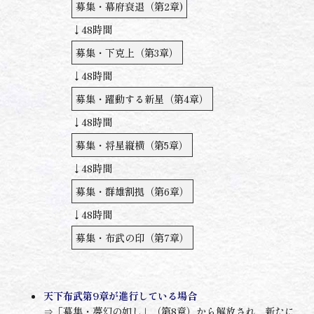
募集・幕府衰退（第2章)
↓48時間
募集・下克上（第3章）
↓48時間
募集・躍動する新星（第4章）
↓48時間
募集・将星縦横（第5章）
↓48時間
募集・群雄割拠（第6章）
↓48時間
募集・布武の印（第7章）
天下布武第9章が進行している場合
⇒「募集・夢幻の如し」（第8章）から解放され、新たに