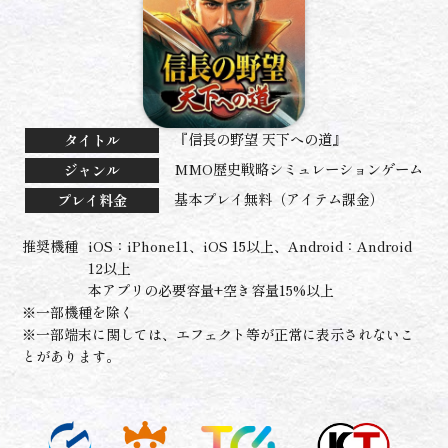
『信長の野望 天下への道』
タイトル
MMO歴史戦略シミュレーションゲーム
ジャンル
基本プレイ無料（アイテム課金）
プレイ料金
推奨機種
iOS：iPhone11、iOS 15以上、Android：Android
12以上
本アプリの必要容量+空き容量15%以上
※一部機種を除く
※一部端末に関しては、エフェクト等が正常に表示されないこ
とがあります。