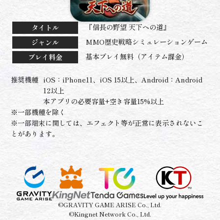
『信長の野望 天下への道』
タイトル
MMO歴史戦略シミュレーションゲーム
ジャンル
基本プレイ無料（アイテム課金）
プレイ料金
推奨機種
iOS：iPhone11、iOS 15以上、Android：Android
12以上
本アプリの必要容量+空き容量15%以上
※一部機種を除く
※一部端末に関しては、エフェクト等が正常に表示されないこ
とがあります。
©GRAVITY GAME ARISE Co., Ltd.
©Kingnet Network Co., Ltd.