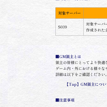
対象サーバー
対象サーバーに
S039
作成された
■GM領主とは
領主の皆様にとってより快適
ゲーム内・外における様々な
詳細は以下をご確認ください
【Tap】
GM領主につい
■注意事項