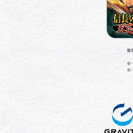
推
※
※