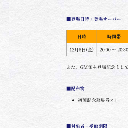
■登場日時・登場サーバー
日時
時間帯
12月5日(金)
20:00 ～ 20:3
また、GM領主登場記念とし
■配布物
初陣記念募集券×1
■対象者・受取期限