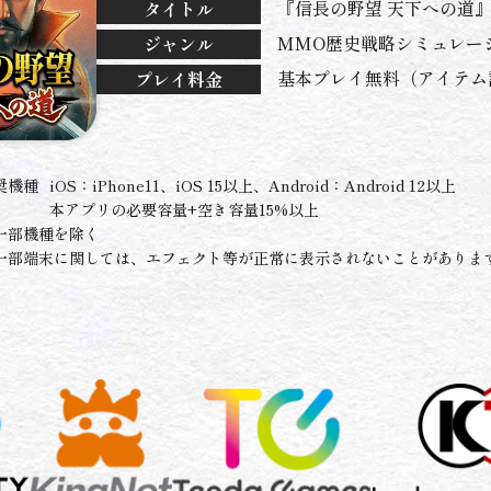
『信長の野望 天下への道
タイトル
MMO歴史戦略シミュレー
ジャンル
基本プレイ無料（アイテム
プレイ料金
奨機種
iOS：iPhone11、iOS 15以上、Android：Android 12以上
本アプリの必要容量+空き容量15%以上
一部機種を除く
一部端末に関しては、エフェクト等が正常に表示されないことがありま