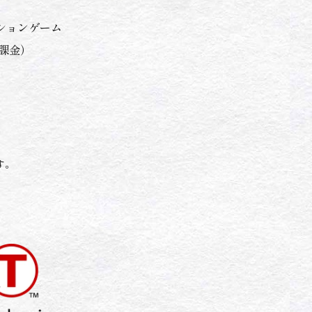
』
ションゲーム
課金）
す。