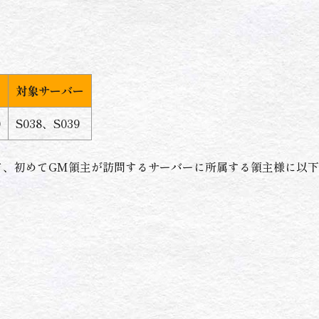
対象サーバー
0
S038、S039
て、初めてGM領主が訪問するサーバーに所属する領主様に以