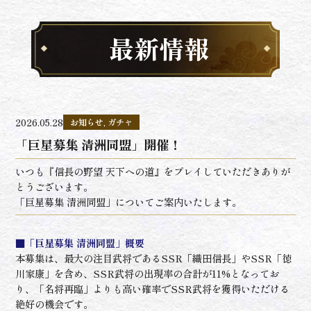
最新情報
2026.05.28
お知らせ, ガチャ
「巨星募集 清洲同盟」開催！
いつも『信長の野望 天下への道』をプレイしていただきありが
とうございます。
「巨星募集 清洲同盟」についてご案内いたします。
■「巨星募集 清洲同盟」概要
本募集は、最大の注目武将であるSSR「織田信長」やSSR「徳
川家康」を含め、SSR武将の出現率の合計が11%となってお
り、「名将再臨」よりも高い確率でSSR武将を獲得いただける
絶好の機会です。