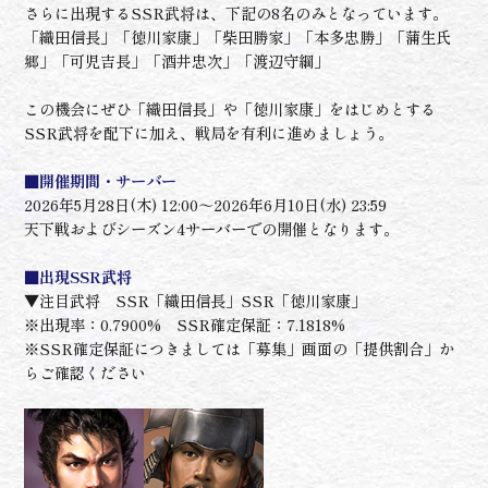
さらに出現するSSR武将は、下記の8名のみとなっています。
「織田信長」「徳川家康」「柴田勝家」「本多忠勝」「蒲生氏
郷」「可児吉長」「酒井忠次」「渡辺守綱」
この機会にぜひ「織田信長」や「徳川家康」をはじめとする
SSR武将を配下に加え、戦局を有利に進めましょう。
■開催期間・サーバー
2026年5月28日(木) 12:00～2026年6月10日(水) 23:59
天下戦およびシーズン4サーバーでの開催となります。
■出現SSR武将
▼注目武将 SSR「織田信長」SSR「徳川家康」
※出現率：0.7900% SSR確定保証：7.1818%
※SSR確定保証につきましては「募集」画面の「提供割合」か
らご確認ください