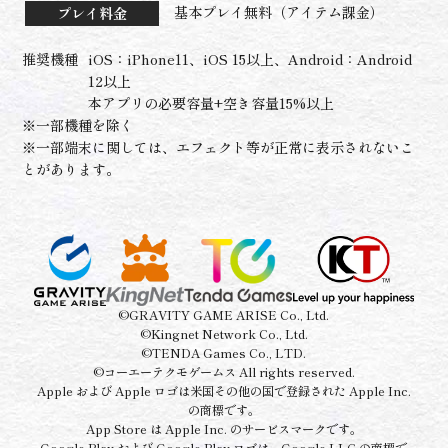
基本プレイ無料（アイテム課金）
プレイ料金
推奨機種
iOS：iPhone11、iOS 15以上、Android：Android
12以上
本アプリの必要容量+空き容量15%以上
※一部機種を除く
※一部端末に関しては、エフェクト等が正常に表示されないこ
とがあります。
©GRAVITY GAME ARISE Co., Ltd.
©Kingnet Network Co., Ltd.
©TENDA Games Co., LTD.
©コーエーテクモゲームス All rights reserved.
Apple および Apple ロゴは米国その他の国で登録された Apple Inc.
の商標です。
App Store は Apple Inc. のサービスマークです。
Google Play および Google Play ロゴは、Google LLC の商標で