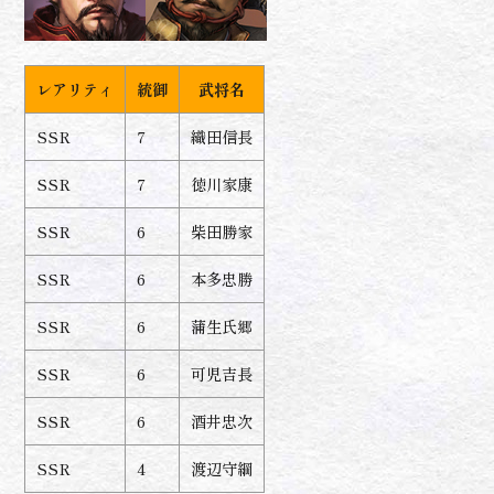
レアリティ
統御
武将名
SSR
7
織田信長
SSR
7
徳川家康
SSR
6
柴田勝家
SSR
6
本多忠勝
SSR
6
蒲生氏郷
SSR
6
可児吉長
SSR
6
酒井忠次
SSR
4
渡辺守綱