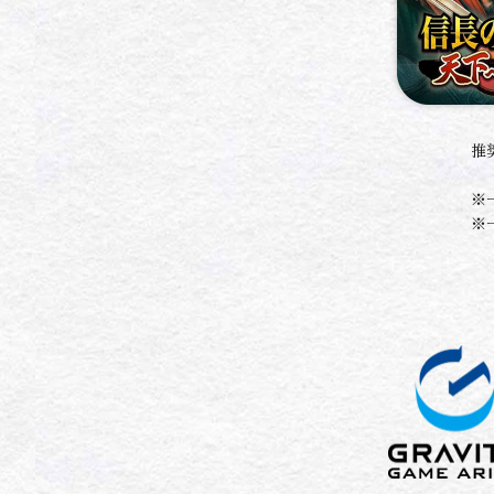
推
※
※