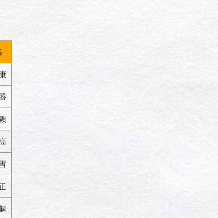
名
康
勝
頼
高
雪
正
綱