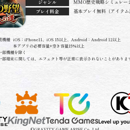
MMO歴史戦略シミュレー
ジャンル
基本プレイ無料（アイテム
プレイ料金
奨機種
iOS：iPhone11、iOS 15以上、Android：Android 12以上
本アプリの必要容量+空き容量15%以上
一部機種を除く
一部端末に関しては、エフェクト等が正常に表示されないことがありま
©GRAVITY GAME ARISE Co., Ltd.