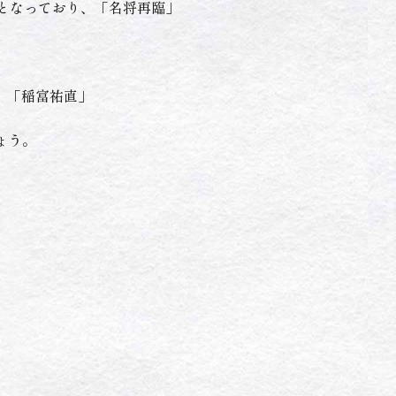
%となっており、「名将再臨」
」「稲富祐直」
ょう。