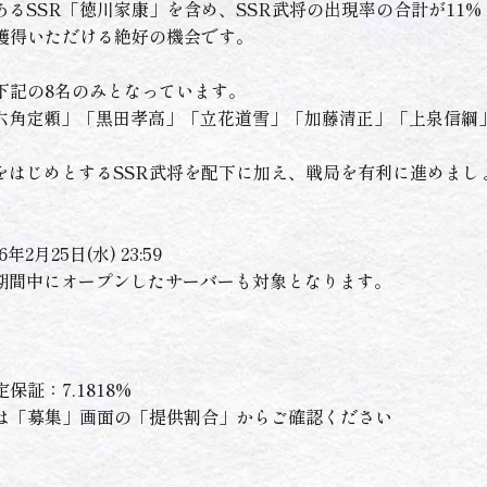
るSSR「徳川家康」を含め、SSR武将の出現率の合計が11
を獲得いただける絶好の機会です。
下記の8名のみとなっています。
六角定頼」「黒田孝高」「立花道雪」「加藤清正」「上泉信綱
をはじめとするSSR武将を配下に加え、戦局を有利に進めまし
6年2月25日(水) 23:59
期間中にオープンしたサーバーも対象となります。
」
定保証：7.1818%
ては「募集」画面の「提供割合」からご確認ください