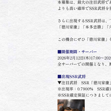
本募集は、最大の注目武将であ
よりも高い確率でSSR武将
さらに出現するSSR武将は、
「徳川家康」「本多忠勝」「
この機会にぜひ「徳川家康」
■開催期間・サーバー
2026年2月12日(木)17:00～202
全サーバーでの開催となり、
■出現SSR武将
▼注目武将 SSR「徳川家康
※出現率：0.7900% SSR確
※SSR確定保証につきまし