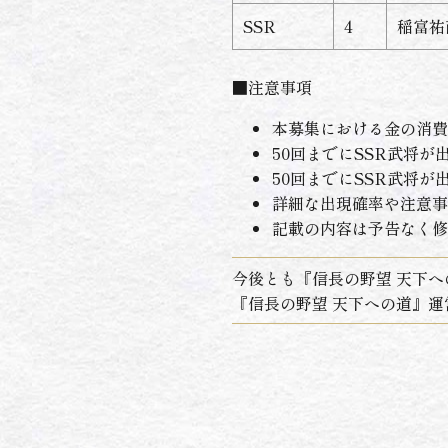
SSR
4
稲富祐
■注意事項
本募集における金の消費数
50回までにSSR武将が
50回までにSSR武将
詳細な出現確率や注意事
記載の内容は予告なく修
今後とも『信長の野望 天下
『信長の野望 天下への道』運