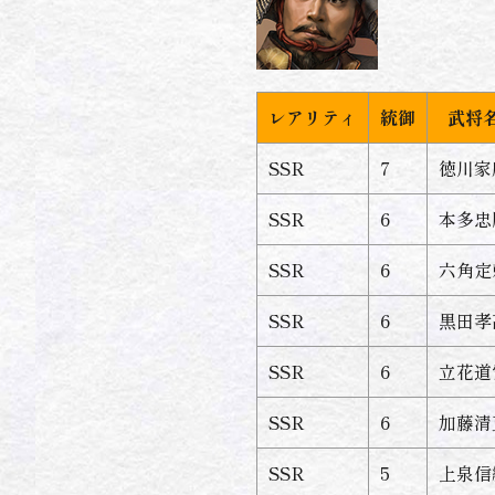
レアリティ
統御
武将
SSR
7
徳川家
SSR
6
本多忠
SSR
6
六角定
SSR
6
黒田孝
SSR
6
立花道
SSR
6
加藤清
SSR
5
上泉信